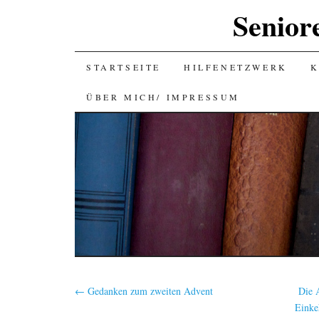
Senior
SKIP
STARTSEITE
HILFENETZWERK
K
TO
ÜBER MICH/ IMPRESSUM
CONTENT
←
Gedanken zum zweiten Advent
Die 
Einke