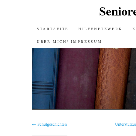
Senior
SKIP
STARTSEITE
HILFENETZWERK
K
TO
ÜBER MICH/ IMPRESSUM
CONTENT
←
Schulgeschichten
Unterstützu