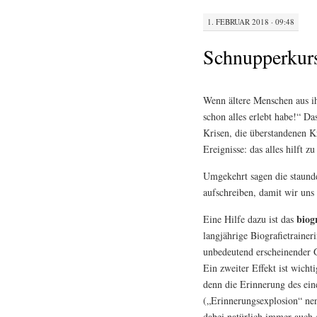
1. FEBRUAR 2018 · 09:48
Schnupperkurs
Wenn ältere Menschen aus ihr
schon alles erlebt habe!“ D
Krisen, die überstandenen K
Ereignisse: das alles hilft 
Umgekehrt sagen die staund
aufschreiben, damit wir uns
biog
Eine Hilfe dazu ist das
langjährige Biografietrainer
unbedeutend erscheinender G
Ein zweiter Effekt ist wicht
denn die Erinnerung des ein
(„Erinnerungsexplosion“ nen
dabei natürlich immer auch 