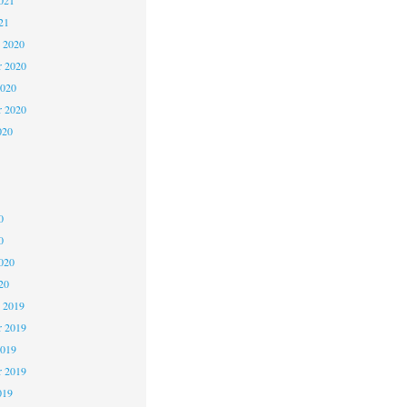
021
21
 2020
 2020
2020
r 2020
020
0
0
020
20
 2019
 2019
2019
r 2019
019