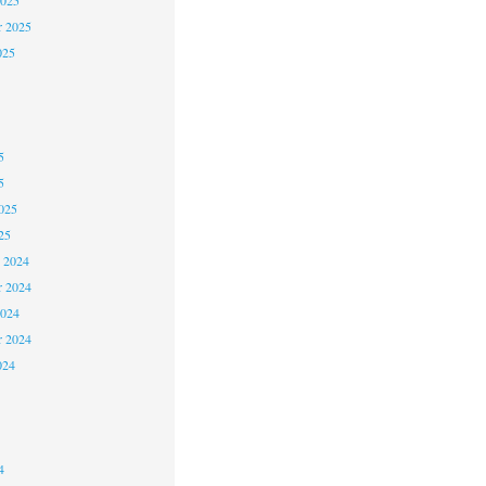
2025
r 2025
025
5
5
025
25
 2024
 2024
2024
r 2024
024
4