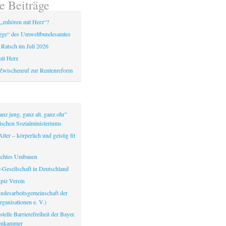
e Beiträge
„zuhören mit Herz“?
gge“ des Umweltbundesamtes
 Ratsch im Juli 2026
it Herz
Zwischenruf zur Rentenreform
nz jung, ganz alt, ganz ohr"
ischen Sozialministeriums
lter – körperlich und geistig fit
echtes Umbauen
-Gesellschaft in Deutschland
iz Verein
ndesarbeitsgemeinschaft der
ganisationen e. V.)
telle Barrierefreiheit der Bayer.
tenkammer