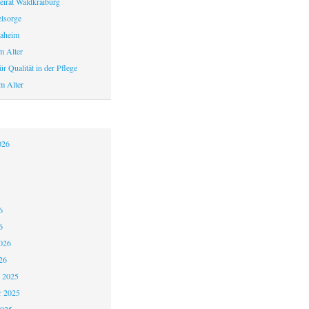
eirat Waldkraiburg
elsorge
aheim
m Alter
r Qualität in der Pflege
m Alter
026
6
6
026
26
 2025
 2025