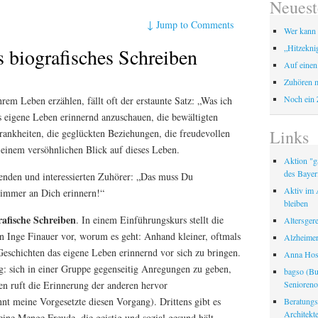
Neuest
↓
Jump to Comments
Wer kann 
„Hitzekni
 biografisches Schreiben
Auf einen
Zuhören m
Noch ein 
em Leben erzählen, fällt oft der erstaunte Satz: „Was ich
as eigene Leben erinnernd anzuschauen, die bewältigten
Links
rankheiten, die geglückten Beziehungen, die freudevollen
zu einem versöhnlichen Blick auf dieses Leben.
Aktion "ga
des Bayer
enden und interessierten Zuhörer: „Das muss Du
Aktiv im A
 immer an Dich erinnern!“
bleiben
rafische Schreiben
. In einem Einführungskurs stellt die
Altersger
in Inge Finauer vor, worum es geht: Anhand kleiner, oftmals
Alzheimer
eschichten das eigene Leben erinnernd vor sich zu bringen.
Anna Hosp
ig: sich in einer Gruppe gegenseitig Anregungen zu geben,
bagso (Bu
Seniorenor
en ruft die Erinnerung der anderen hervor
nt meine Vorgesetzte diesen Vorgang). Drittens gibt es
Beratungss
Architek
eine Menge Freude, die geistig und sozial gesund hält.