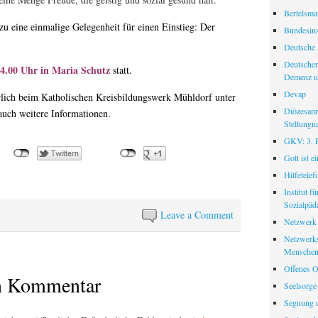
Bertelsman
zu eine einmalige Gelegenheit für einen Einstieg: Der
Bundesinst
Deutsche 
Deutscher
4.00 Uhr in Maria Schutz
statt.
Demenz u
Devap
rlich beim Katholischen Kreisbildungswerk Mühldorf unter
Diözesanr
 auch weitere Informationen.
Stellungn
GKV: 3. Pf
Gott ist e
Hilfetele
Institut f
Sozialpäd
n
Leave a Comment
Netzwerk
Netzwerks
Menschen
Offenes O
en Kommentar
Seelsorge
Segnung d