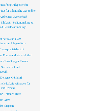
nstiftung Pflegebericht
itut für öffentliche Gesundheit
Alzheimer-Gesellschaft
 Ethikrat: "Stellungnahme zu
nd Selbstbestimmung"
at der Katholiken:
ahme zur Pflegereform
legequalitätsbericht
ine Frau – und sie wird älter
fon: Gewalt gegen Frauen
ür Sozialarbeit und
agogik
 Demenz Mühldorf
telle Lokale Allianzen für
 mit Demenz
hr – offenes Herz
 im Alter
er Ehepaare