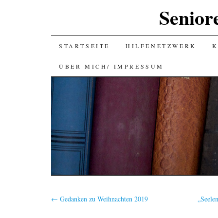
Senior
SKIP
STARTSEITE
HILFENETZWERK
K
TO
ÜBER MICH/ IMPRESSUM
CONTENT
←
Gedanken zu Weihnachten 2019
„Seelen