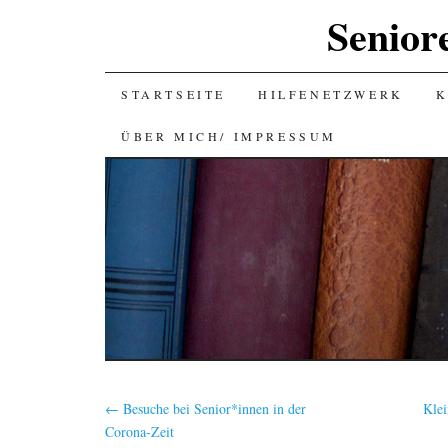
Senior
SKIP
STARTSEITE
HILFENETZWERK
K
TO
ÜBER MICH/ IMPRESSUM
CONTENT
←
Besuche bei Senior*innen in der
Klei
Corona-Zeit