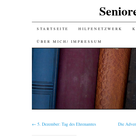
Senior
SKIP
STARTSEITE
HILFENETZWERK
K
TO
ÜBER MICH/ IMPRESSUM
CONTENT
←
5. Dezember: Tag des Ehrenamtes
Die Advent