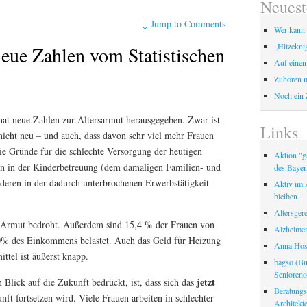
Neuest
↓
Jump to Comments
Wer kann 
„Hitzekni
neue Zahlen vom Statistischen
Auf einen
Zuhören m
Noch ein 
hat neue Zahlen zur Altersarmut herausgegeben. Zwar ist
Links
icht neu – und auch, dass davon sehr viel mehr Frauen
Die Gründe für die schlechte Versorgung der heutigen
Aktion "ga
en in der Kinderbetreuung (dem damaligen Familien- und
des Bayer
deren in der dadurch unterbrochenen Erwerbstätigkeit
Aktiv im A
bleiben
Altersger
on Armut bedroht. Außerdem sind 15,4 % der Frauen von
Alzheimer
% des Einkommens belastet. Auch das Geld für Heizung
Anna Hosp
ttel ist äußerst knapp.
bagso (Bu
Seniorenor
jetzt
Blick auf die Zukunft bedrückt, ist, dass sich das
Beratungss
nft fortsetzen wird. Viele Frauen arbeiten in schlechter
Architek