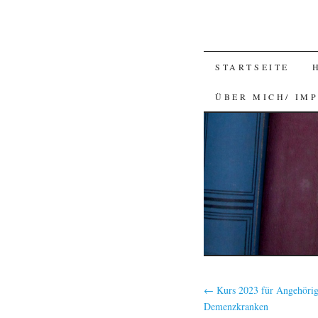
SKIP
STARTSEITE
TO
ÜBER MICH/ IM
CONTENT
←
Kurs 2023 für Angehöri
Demenzkranken