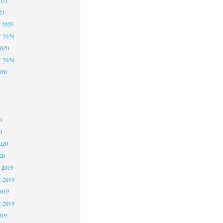
021
21
 2020
 2020
2020
r 2020
020
0
0
020
20
 2019
 2019
2019
r 2019
019