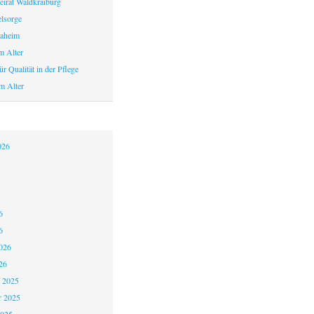
eirat Waldkraiburg
elsorge
aheim
m Alter
r Qualität in der Pflege
m Alter
026
6
6
026
26
 2025
 2025