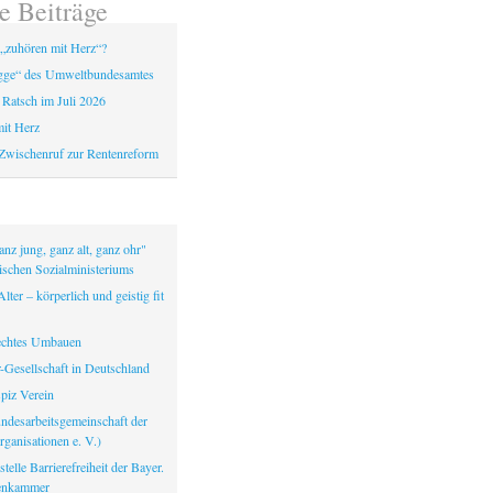
e Beiträge
„zuhören mit Herz“?
gge“ des Umweltbundesamtes
 Ratsch im Juli 2026
it Herz
Zwischenruf zur Rentenreform
nz jung, ganz alt, ganz ohr"
ischen Sozialministeriums
lter – körperlich und geistig fit
echtes Umbauen
-Gesellschaft in Deutschland
iz Verein
ndesarbeitsgemeinschaft der
ganisationen e. V.)
telle Barrierefreiheit der Bayer.
tenkammer