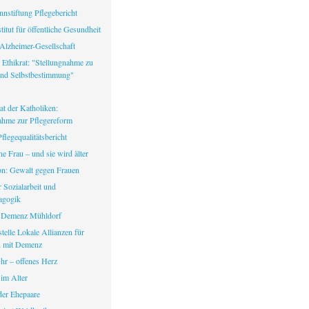
nstiftung Pflegebericht
itut für öffentliche Gesundheit
Alzheimer-Gesellschaft
 Ethikrat: "Stellungnahme zu
nd Selbstbestimmung"
at der Katholiken:
ahme zur Pflegereform
legequalitätsbericht
ine Frau – und sie wird älter
fon: Gewalt gegen Frauen
ür Sozialarbeit und
agogik
 Demenz Mühldorf
telle Lokale Allianzen für
 mit Demenz
hr – offenes Herz
 im Alter
er Ehepaare