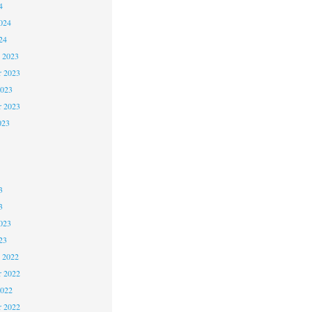
4
024
24
 2023
 2023
2023
r 2023
023
3
3
023
23
 2022
 2022
2022
r 2022