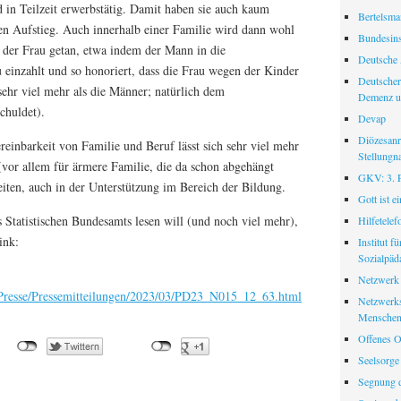
d in Teilzeit erwerbstätig. Damit haben sie auch kaum
Bertelsman
en Aufstieg. Auch innerhalb einer Familie wird dann wohl
Bundesinst
 der Frau getan, etwa indem der Mann in die
Deutsche 
 einzahlt und so honoriert, dass die Frau wegen der Kinder
Deutscher
ehr viel mehr als die Männer; natürlich dem
Demenz u
chuldet).
Devap
Diözesanr
reinbarkeit von Familie und Beruf lässt sich sehr viel mehr
Stellungn
vor allem für ärmere Familie, die da schon abgehängt
GKV: 3. Pf
eiten, auch in der Unterstützung im Bereich der Bildung.
Gott ist e
 Statistischen Bundesamts lesen will (und noch viel mehr),
Hilfetele
ink:
Institut f
Sozialpäd
Netzwerk
/Presse/Pressemitteilungen/2023/03/PD23_N015_12_63.html
Netzwerks
Menschen
Offenes O
Seelsorge
Segnung d