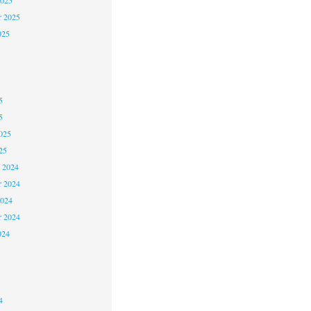
2025
r 2025
025
5
5
025
25
 2024
 2024
2024
r 2024
024
4