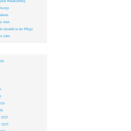
eirat Waldkraiburg
elsorge
aheim
m Alter
r Qualität in der Pflege
m Alter
026
6
6
026
26
 2025
 2025