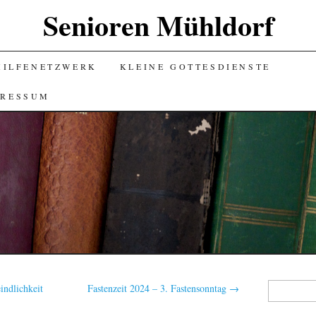
Senioren Mühldorf
HILFENETZWERK
KLEINE GOTTESDIENSTE
PRESSUM
Suchen
ndlichkeit
Fastenzeit 2024 – 3. Fastensonntag
→
nach: