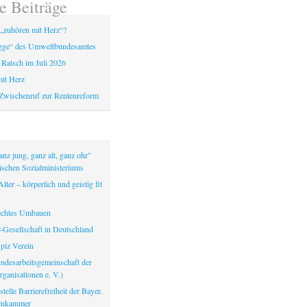
e Beiträge
„zuhören mit Herz“?
gge“ des Umweltbundesamtes
 Ratsch im Juli 2026
it Herz
Zwischenruf zur Rentenreform
nz jung, ganz alt, ganz ohr"
ischen Sozialministeriums
lter – körperlich und geistig fit
echtes Umbauen
-Gesellschaft in Deutschland
iz Verein
ndesarbeitsgemeinschaft der
ganisationen e. V.)
telle Barrierefreiheit der Bayer.
tenkammer