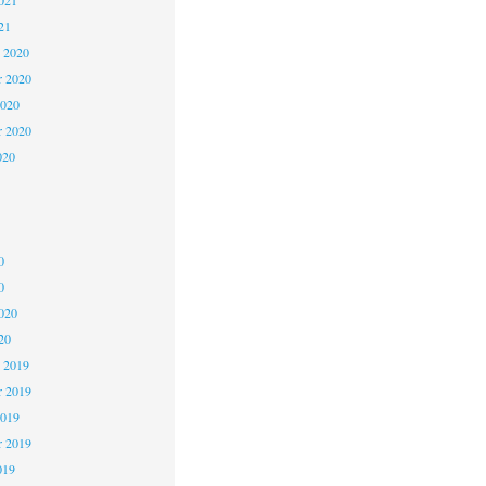
021
21
 2020
 2020
2020
r 2020
020
0
0
020
20
 2019
 2019
2019
r 2019
019