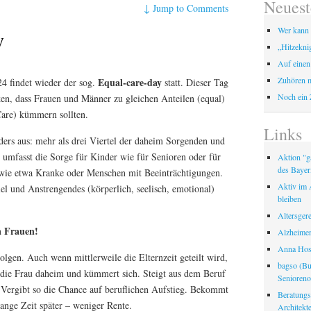
Neuest
↓
Jump to Comments
Wer kann 
y
„Hitzekni
Auf einen
Zuhören m
Equal-care-day
4 findet wieder der sog.
statt. Dieser Tag
Noch ein 
en, dass Frauen und Männer zu gleichen Anteilen (equal)
Care) kümmern sollten.
Links
anders aus: mehr als drei Viertel der daheim Sorgenden und
 umfasst die Sorge für Kinder wie für Senioren oder für
Aktion "ga
des Bayer
wie etwa Kranke oder Menschen mit Beeinträchtigungen.
Aktiv im A
el und Anstrengendes (körperlich, seelisch, emotional)
bleiben
Altersger
Frauen!
n
Alzheimer
Anna Hosp
olgen. Auch wenn mittlerweile die Elternzeit geteilt wird,
bagso (Bu
 die Frau daheim und kümmert sich. Steigt aus dem Beruf
Seniorenor
t. Vergibt so die Chance auf beruflichen Aufstieg. Bekommt
Beratungss
ange Zeit später – weniger Rente.
Architek