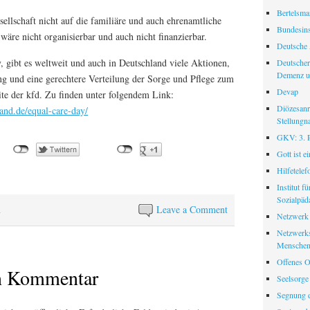
Bertelsman
ellschaft nicht auf die familiäre und auch ehrenamtliche
Bundesinst
wäre nicht organisierbar und auch nicht finanzierbar.
Deutsche 
 gibt es weltweit und auch in Deutschland viele Aktionen,
Deutscher
Demenz u
g und eine gerechtere Verteilung der Sorge und Pflege zum
Devap
ite der kfd. Zu finden unter folgendem Link:
Diözesanr
and.de/equal-care-day/
Stellungn
GKV: 3. Pf
Gott ist e
Hilfetele
Institut f
Sozialpäd
n
Leave a Comment
Netzwerk
Netzwerks
Menschen
Offenes O
en Kommentar
Seelsorge
Segnung d