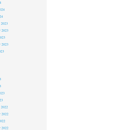
4
024
24
 2023
 2023
2023
r 2023
023
3
3
023
23
 2022
 2022
2022
r 2022