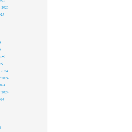
2025
r 2025
025
5
5
025
25
 2024
 2024
2024
r 2024
024
4