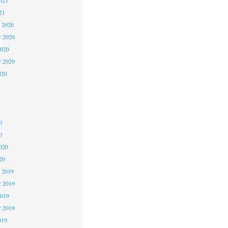
021
21
 2020
 2020
2020
r 2020
020
0
0
020
20
 2019
 2019
2019
r 2019
019