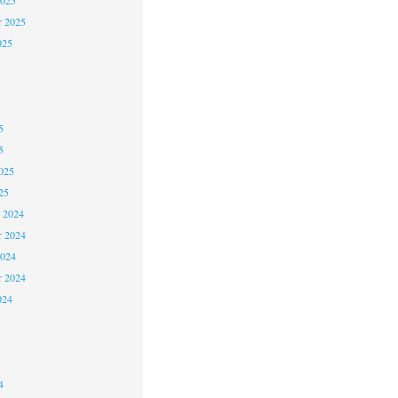
2025
r 2025
025
5
5
025
25
 2024
 2024
2024
r 2024
024
4