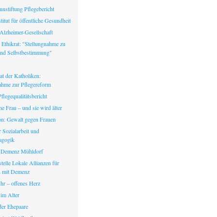
nstiftung Pflegebericht
itut für öffentliche Gesundheit
Alzheimer-Gesellschaft
 Ethikrat: "Stellungnahme zu
nd Selbstbestimmung"
at der Katholiken:
ahme zur Pflegereform
legequalitätsbericht
ine Frau – und sie wird älter
fon: Gewalt gegen Frauen
ür Sozialarbeit und
agogik
 Demenz Mühldorf
telle Lokale Allianzen für
 mit Demenz
hr – offenes Herz
 im Alter
er Ehepaare