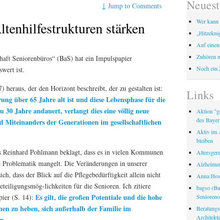
Neuest
↓
Jump to Comments
Wer kann 
enhilfestrukturen stärken
„Hitzekni
Auf einen
Zuhören m
haft Seniorenbüros“ (BaS) hat ein Impulspapier
Noch ein 
swert ist.
7) heraus, der den Horizont beschreibt, der zu gestalten ist:
Links
ung über 65 Jahre alt ist und diese Lebensphase für die
u 30 Jahre andauert, verlangt dies eine völlig neue
Aktion "ga
des Bayer
d Miteinanders der Generationen im gesellschaftlichen
Aktiv im A
bleiben
s Reinhard Pohlmann beklagt, dass es in vielen Kommunen
Altersger
e Problematik mangelt. Die Veränderungen in unserer
Alzheimer
ich, dass der Blick auf die Pflegebedürftigkeit allein nicht
Anna Hosp
eteiligungsmög-lichkeiten für die Senioren. Ich zitiere
bagso (Bu
Es gilt, die großen Potentiale und die hohe
Seniorenor
ier (S. 14):
chen zu heben, sich außerhalb der Familie im
Beratungss
Architek
n.