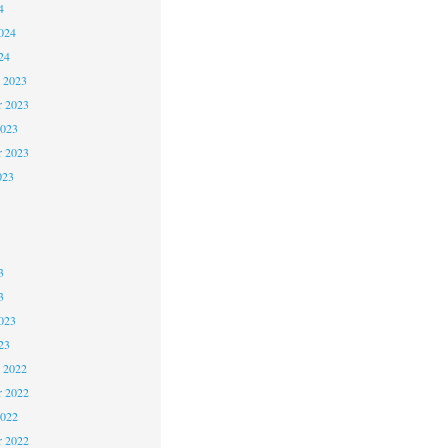
4
024
24
 2023
 2023
2023
r 2023
023
3
3
023
23
 2022
 2022
2022
r 2022