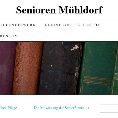
Senioren Mühldorf
HILFENETZWERK
KLEINE GOTTESDIENSTE
PRESSUM
Suchen
chen Pflege
Die Mitwirkung der Senior*innen
→
nach: