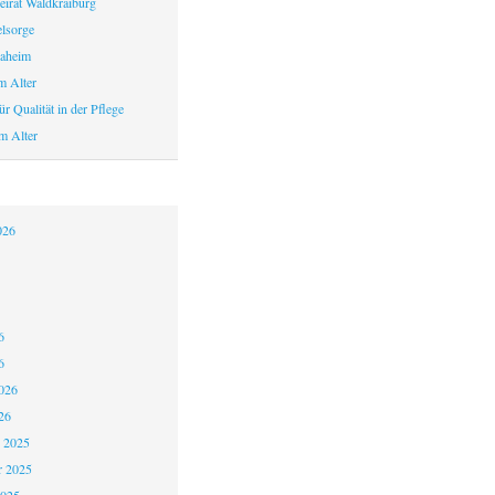
eirat Waldkraiburg
elsorge
aheim
m Alter
r Qualität in der Pflege
m Alter
026
6
6
026
26
 2025
 2025