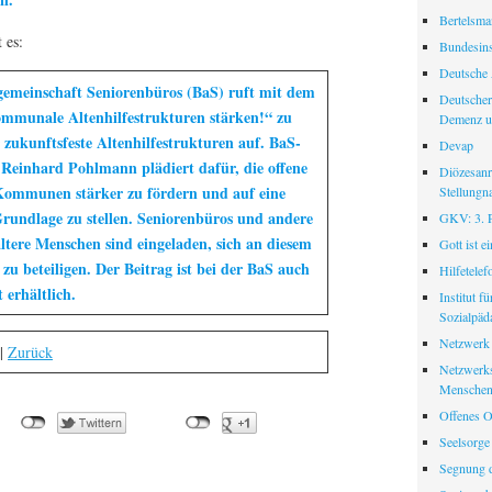
Bertelsman
 es:
Bundesinst
Deutsche 
gemeinschaft Seniorenbüros (BaS) ruft mit dem
Deutscher
mmunale Altenhilfestrukturen stärken!“ zu
Demenz u
zukunftsfeste Altenhilfestrukturen auf. BaS-
Devap
 Reinhard Pohlmann plädiert dafür, die offene
Diözesanr
 Kommunen stärker zu fördern und auf eine
Stellungn
 Grundlage zu stellen. Seniorenbüros und andere
GKV: 3. Pf
ältere Menschen sind eingeladen, sich an diesem
Gott ist e
 zu beteiligen. Der Beitrag ist bei der BaS auch
Hilfetele
 erhältlich.
Institut f
Sozialpäd
Netzwerk
|
Zurück
Netzwerks
Menschen
Offenes O
Seelsorge
Segnung d