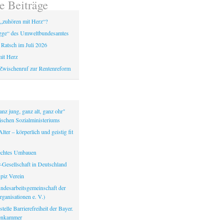
e Beiträge
„zuhören mit Herz“?
gge“ des Umweltbundesamtes
 Ratsch im Juli 2026
it Herz
Zwischenruf zur Rentenreform
nz jung, ganz alt, ganz ohr"
ischen Sozialministeriums
lter – körperlich und geistig fit
echtes Umbauen
-Gesellschaft in Deutschland
iz Verein
ndesarbeitsgemeinschaft der
ganisationen e. V.)
telle Barrierefreiheit der Bayer.
tenkammer