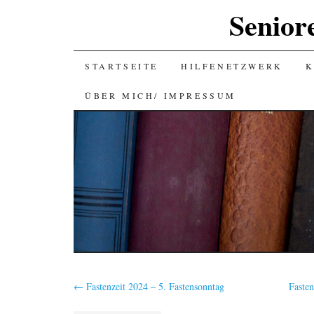
Senior
SKIP
STARTSEITE
HILFENETZWERK
K
TO
ÜBER MICH/ IMPRESSUM
CONTENT
←
Fastenzeit 2024 – 5. Fastensonntag
Faste